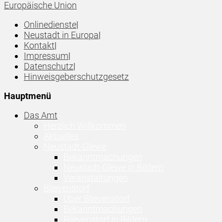
Europäische Union
Onlinedienste
|
Neustadt in Europa
|
Kontakt
|
Impressum
|
Datenschutz
|
Hinweisgeberschutzgesetz
Hauptmenü
Das Amt
Herzlich Willkommen
Aktuelles
Neustadt-Glewe
Bekanntmachungen
Neustadt-Glewe in Bildern
Veranstaltungen
Blievenstorf
Über Blievenstorf
Bekanntmachungen
Blievenstorf in Bildern