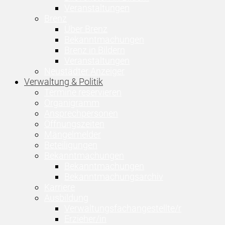
Veranstaltungen
Brenz
Über Brenz
Bekanntmachungen
Brenz in Bildern
Veranstaltungen
Neustädter Anzeiger
Verwaltung & Politik
Termine reservieren
Organigramm
Ansprechpersonen
Öffnungszeiten
Mängelmelder
Beteiligungen
Bekanntmachungen
Bekanntmachungen
Bekanntmachungsarchiv
Karriere
Ausbildung
Verwaltungsfachangestellte/r
Erzieher/in