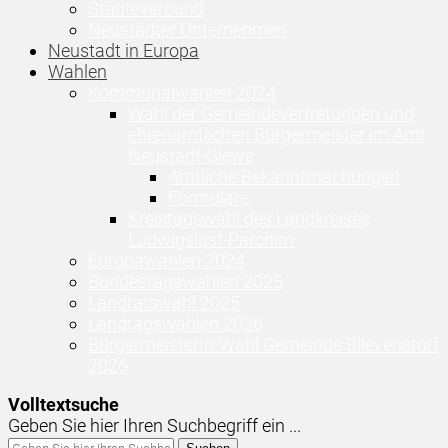
Städteverbund
Neustädter Unternehmen
Neustadt in Europa
Wahlen
Kommunalwahlen 2024
Wahl der Gemeindevertretungen und
ehrenamtlichen Bürgermeister im Amt
Neustadt-Glewe
Amtliche Bekanntmachungen
Formulare
Kreistagswahl des Landkreises
Ludwigslust-Parchim
Europawahlen 2024
Bundestagswahlen 2025
Landratswahl 2025
Landtagswahlen 2026
BürgermeisterIn-Wahl Gemeinde Blievenstorf
2026
Volltextsuche
Geben Sie hier Ihren Suchbegriff ein ...