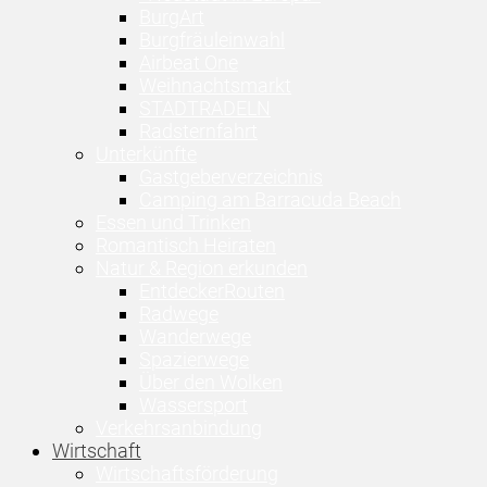
BurgArt
Burgfräuleinwahl
Airbeat One
Weihnachtsmarkt
STADTRADELN
Radsternfahrt
Unterkünfte
Gastgeberverzeichnis
Camping am Barracuda Beach
Essen und Trinken
Romantisch Heiraten
Natur & Region erkunden
EntdeckerRouten
Radwege
Wanderwege
Spazierwege
Über den Wolken
Wassersport
Verkehrsanbindung
Wirtschaft
Wirtschaftsförderung