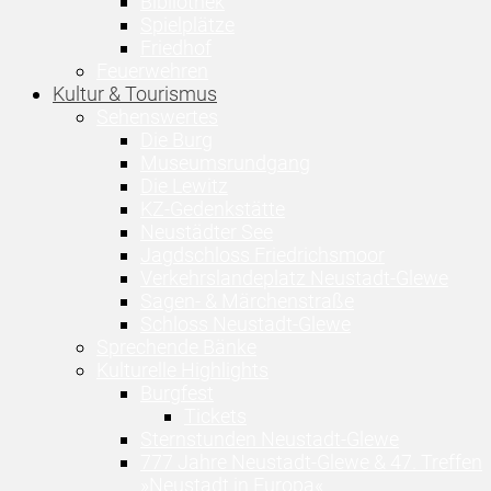
Bibliothek
Spielplätze
Friedhof
Feuerwehren
Kultur & Tourismus
Sehenswertes
Die Burg
Museumsrundgang
Die Lewitz
KZ-Gedenkstätte
Neustädter See
Jagdschloss Friedrichsmoor
Verkehrslandeplatz Neustadt-Glewe
Sagen- & Märchenstraße
Schloss Neustadt-Glewe
Sprechende Bänke
Kulturelle Highlights
Burgfest
Tickets
Sternstunden Neustadt-Glewe
777 Jahre Neustadt-Glewe & 47. Treffen
»Neustadt in Europa«