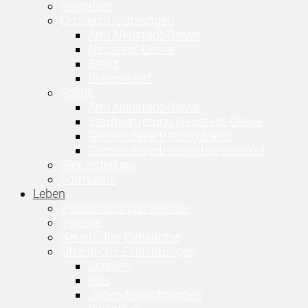
Vergaben
Ortsrecht/Satzungen
Amt Neustadt-Glewe
Neustadt-Glewe
Brenz
Blievenstorf
Politik
Amt Neustadt-Glewe
Stadtvertretung Neustadt-Glewe
Gemeindevertretung Brenz
Gemeindevertretung Blievenstorf
Gleichstellung
Formulare
Leben
Veranstaltungskalender
Vereine
Neustädter Erdwärme
Öffentliche Einrichtungen
Schulen
Kita
Jugendeinrichtungen