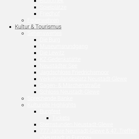
Bibliothek
Spielplätze
Friedhof
Feuerwehren
Kultur & Tourismus
Sehenswertes
Die Burg
Museumsrundgang
Die Lewitz
KZ-Gedenkstätte
Neustädter See
Jagdschloss Friedrichsmoor
Verkehrslandeplatz Neustadt-Glewe
Sagen- & Märchenstraße
Schloss Neustadt-Glewe
Sprechende Bänke
Kulturelle Highlights
Burgfest
Tickets
Sternstunden Neustadt-Glewe
777 Jahre Neustadt-Glewe & 47. Treffen
»Neustadt in Europa«