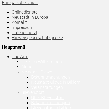
Europäische Union
Onlinedienste
|
Neustadt in Europa
|
Kontakt
|
Impressum
|
Datenschutz
|
Hinweisgeberschutzgesetz
Hauptmenü
Das Amt
Herzlich Willkommen
Aktuelles
Neustadt-Glewe
Bekanntmachungen
Neustadt-Glewe in Bildern
Veranstaltungen
Blievenstorf
Über Blievenstorf
Bekanntmachungen
Blievenstorf in Bildern