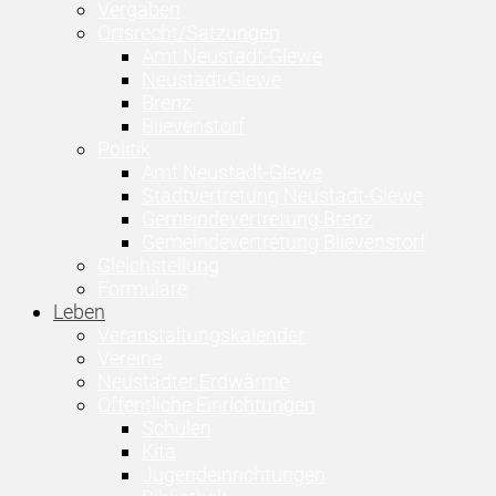
Vergaben
Ortsrecht/Satzungen
Amt Neustadt-Glewe
Neustadt-Glewe
Brenz
Blievenstorf
Politik
Amt Neustadt-Glewe
Stadtvertretung Neustadt-Glewe
Gemeindevertretung Brenz
Gemeindevertretung Blievenstorf
Gleichstellung
Formulare
Leben
Veranstaltungskalender
Vereine
Neustädter Erdwärme
Öffentliche Einrichtungen
Schulen
Kita
Jugendeinrichtungen