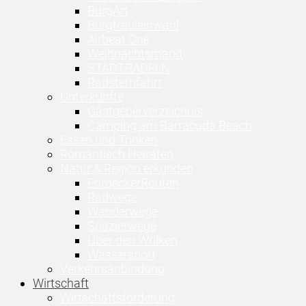
BurgArt
Burgfräuleinwahl
Airbeat One
Weihnachtsmarkt
STADTRADELN
Radsternfahrt
Unterkünfte
Gastgeberverzeichnis
Camping am Barracuda Beach
Essen und Trinken
Romantisch Heiraten
Natur & Region erkunden
EntdeckerRouten
Radwege
Wanderwege
Spazierwege
Über den Wolken
Wassersport
Verkehrsanbindung
Wirtschaft
Wirtschaftsförderung