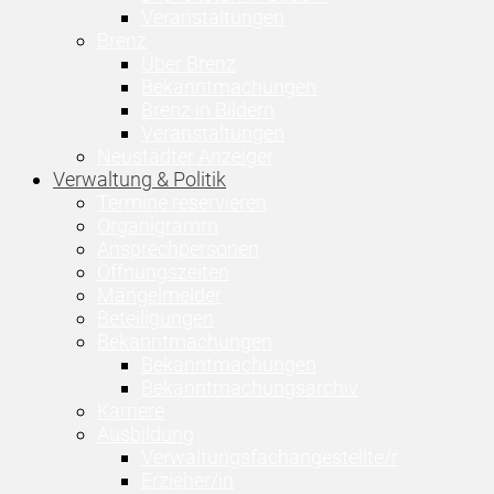
Veranstaltungen
Brenz
Über Brenz
Bekanntmachungen
Brenz in Bildern
Veranstaltungen
Neustädter Anzeiger
Verwaltung & Politik
Termine reservieren
Organigramm
Ansprechpersonen
Öffnungszeiten
Mängelmelder
Beteiligungen
Bekanntmachungen
Bekanntmachungen
Bekanntmachungsarchiv
Karriere
Ausbildung
Verwaltungsfachangestellte/r
Erzieher/in