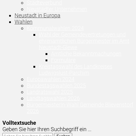
Städteverbund
Neustädter Unternehmen
Neustadt in Europa
Wahlen
Kommunalwahlen 2024
Wahl der Gemeindevertretungen und
ehrenamtlichen Bürgermeister im Amt
Neustadt-Glewe
Amtliche Bekanntmachungen
Formulare
Kreistagswahl des Landkreises
Ludwigslust-Parchim
Europawahlen 2024
Bundestagswahlen 2025
Landratswahl 2025
Landtagswahlen 2026
BürgermeisterIn-Wahl Gemeinde Blievenstorf
2026
Volltextsuche
Geben Sie hier Ihren Suchbegriff ein ...