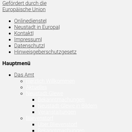
Gefördert durch die
Europäische Union
Onlinedienste
|
Neustadt in Europa
|
Kontakt
|
Impressum
|
Datenschutz
|
Hinweisgeberschutzgesetz
Hauptmenü
Das Amt
Herzlich Willkommen
Aktuelles
Neustadt-Glewe
Bekanntmachungen
Neustadt-Glewe in Bildern
Veranstaltungen
Blievenstorf
Über Blievenstorf
Bekanntmachungen