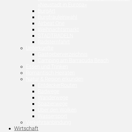
»Neustadt in Europa«
BurgArt
Burgfräuleinwahl
Airbeat One
Weihnachtsmarkt
STADTRADELN
Radsternfahrt
Unterkünfte
Gastgeberverzeichnis
Camping am Barracuda Beach
Essen und Trinken
Romantisch Heiraten
Natur & Region erkunden
EntdeckerRouten
Radwege
Wanderwege
Spazierwege
Über den Wolken
Wassersport
Verkehrsanbindung
Wirtschaft