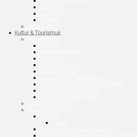
Jugendeinrichtungen
Bibliothek
Spielplätze
Friedhof
Feuerwehren
Kultur & Tourismus
Sehenswertes
Die Burg
Museumsrundgang
Die Lewitz
KZ-Gedenkstätte
Neustädter See
Jagdschloss Friedrichsmoor
Verkehrslandeplatz Neustadt-Glewe
Sagen- & Märchenstraße
Schloss Neustadt-Glewe
Sprechende Bänke
Kulturelle Highlights
Burgfest
Tickets
Sternstunden Neustadt-Glewe
777 Jahre Neustadt-Glewe & 47. Treffen