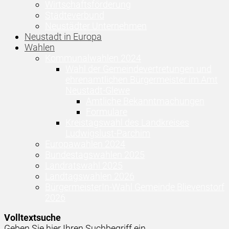
Wirtschaftsförderung
Städteverbund
Neustädter Unternehmen
Neustadt in Europa
Wahlen
Kommunalwahlen 2024
Wahl der Gemeindevertretungen und
ehrenamtlichen Bürgermeister im Amt
Neustadt-Glewe
Amtliche Bekanntmachungen
Formulare
Kreistagswahl des Landkreises
Ludwigslust-Parchim
Europawahlen 2024
Bundestagswahlen 2025
Landratswahl 2025
Landtagswahlen 2026
BürgermeisterIn-Wahl Gemeinde Blievenstorf
2026
Volltextsuche
Geben Sie hier Ihren Suchbegriff ein ...