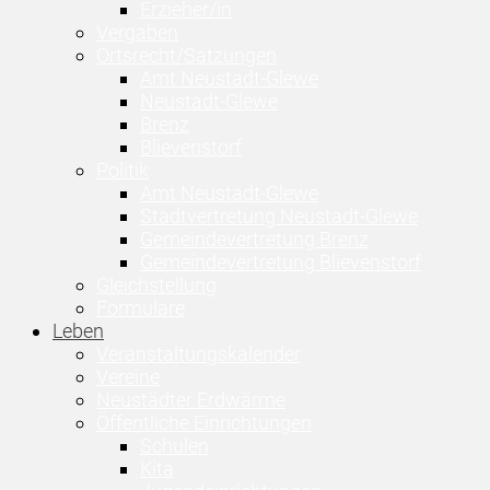
Erzieher/in
Vergaben
Ortsrecht/Satzungen
Amt Neustadt-Glewe
Neustadt-Glewe
Brenz
Blievenstorf
Politik
Amt Neustadt-Glewe
Stadtvertretung Neustadt-Glewe
Gemeindevertretung Brenz
Gemeindevertretung Blievenstorf
Gleichstellung
Formulare
Leben
Veranstaltungskalender
Vereine
Neustädter Erdwärme
Öffentliche Einrichtungen
Schulen
Kita