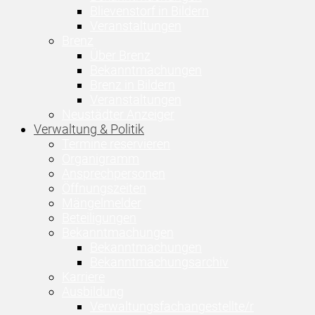
Blievenstorf in Bildern
Veranstaltungen
Brenz
Über Brenz
Bekanntmachungen
Brenz in Bildern
Veranstaltungen
Neustädter Anzeiger
Verwaltung & Politik
Termine reservieren
Organigramm
Ansprechpersonen
Öffnungszeiten
Mängelmelder
Beteiligungen
Bekanntmachungen
Bekanntmachungen
Bekanntmachungsarchiv
Karriere
Ausbildung
Verwaltungsfachangestellte/r