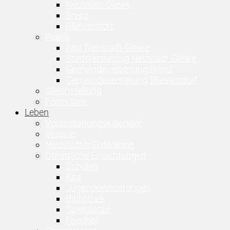
Neustadt-Glewe
Brenz
Blievenstorf
Politik
Amt Neustadt-Glewe
Stadtvertretung Neustadt-Glewe
Gemeindevertretung Brenz
Gemeindevertretung Blievenstorf
Gleichstellung
Formulare
Leben
Veranstaltungskalender
Vereine
Neustädter Erdwärme
Öffentliche Einrichtungen
Schulen
Kita
Jugendeinrichtungen
Bibliothek
Spielplätze
Friedhof