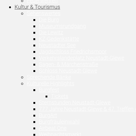
Feuerwehren
Kultur & Tourismus
Sehenswertes
Die Burg
Museumsrundgang
Die Lewitz
KZ-Gedenkstätte
Neustädter See
Jagdschloss Friedrichsmoor
Verkehrslandeplatz Neustadt-Glewe
Sagen- & Märchenstraße
Schloss Neustadt-Glewe
Sprechende Bänke
Kulturelle Highlights
Burgfest
Tickets
Sternstunden Neustadt-Glewe
777 Jahre Neustadt-Glewe & 47. Treffen 
BurgArt
Burgfräuleinwahl
Airbeat One
Weihnachtsmarkt