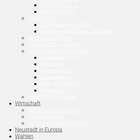
STADTRADELN
Radsternfahrt
Unterkünfte
Gastgeberverzeichnis
Camping am Barracuda Beach
Essen und Trinken
Romantisch Heiraten
Natur & Region erkunden
EntdeckerRouten
Radwege
Wanderwege
Spazierwege
Über den Wolken
Wassersport
Verkehrsanbindung
Wirtschaft
Wirtschaftsförderung
Städteverbund
Neustädter Unternehmen
Neustadt in Europa
Wahlen