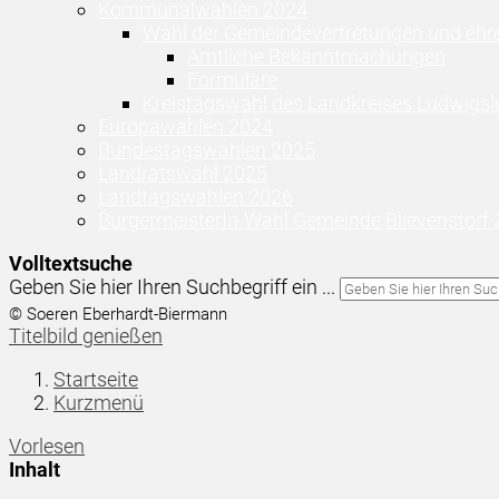
Kommunalwahlen 2024
Wahl der Gemeindevertretungen und ehr
Amtliche Bekanntmachungen
Formulare
Kreistagswahl des Landkreises Ludwigsl
Europawahlen 2024
Bundestagswahlen 2025
Landratswahl 2025
Landtagswahlen 2026
BürgermeisterIn-Wahl Gemeinde Blievenstorf
Volltextsuche
Geben Sie hier Ihren Suchbegriff ein ...
© Soeren Eberhardt-Biermann
Titelbild genießen
Startseite
Kurzmenü
Vorlesen
Inhalt