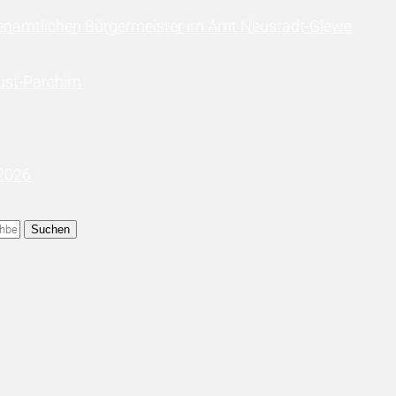
enamtlichen Bürgermeister im Amt Neustadt-Glewe
ust-Parchim
 2026
Suchen