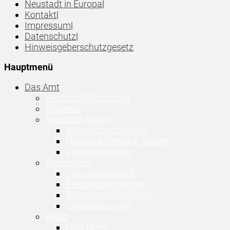
Neustadt in Europa
|
Kontakt
|
Impressum
|
Datenschutz
|
Hinweisgeberschutzgesetz
Hauptmenü
Das Amt
Herzlich Willkommen
Aktuelles
Neustadt-Glewe
Bekanntmachungen
Neustadt-Glewe in Bildern
Veranstaltungen
Blievenstorf
Über Blievenstorf
Bekanntmachungen
Blievenstorf in Bildern
Veranstaltungen
Brenz
Über Brenz