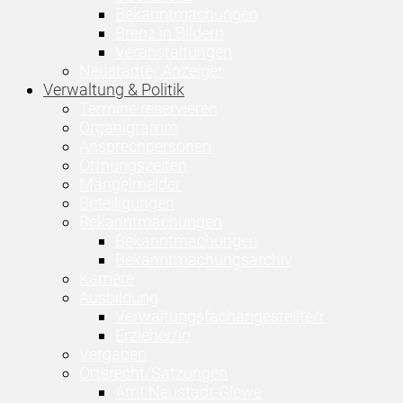
Bekanntmachungen
Brenz in Bildern
Veranstaltungen
Neustädter Anzeiger
Verwaltung & Politik
Termine reservieren
Organigramm
Ansprechpersonen
Öffnungszeiten
Mängelmelder
Beteiligungen
Bekanntmachungen
Bekanntmachungen
Bekanntmachungsarchiv
Karriere
Ausbildung
Verwaltungsfachangestellte/r
Erzieher/in
Vergaben
Ortsrecht/Satzungen
Amt Neustadt-Glewe