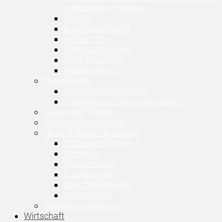
»Neustadt in Europa«
BurgArt
Burgfräuleinwahl
Airbeat One
Weihnachtsmarkt
STADTRADELN
Radsternfahrt
Unterkünfte
Gastgeberverzeichnis
Camping am Barracuda Beach
Essen und Trinken
Romantisch Heiraten
Natur & Region erkunden
EntdeckerRouten
Radwege
Wanderwege
Spazierwege
Über den Wolken
Wassersport
Verkehrsanbindung
Wirtschaft