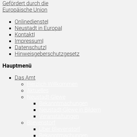
Gefördert durch die
Europäische Union
Onlinedienste
|
Neustadt in Europa
|
Kontakt
|
Impressum
|
Datenschutz
|
Hinweisgeberschutzgesetz
Hauptmenü
Das Amt
Herzlich Willkommen
Aktuelles
Neustadt-Glewe
Bekanntmachungen
Neustadt-Glewe in Bildern
Veranstaltungen
Blievenstorf
Über Blievenstorf
Bekanntmachungen