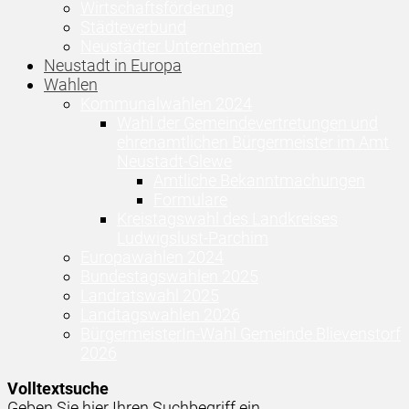
Wirtschaftsförderung
Städteverbund
Neustädter Unternehmen
Neustadt in Europa
Wahlen
Kommunalwahlen 2024
Wahl der Gemeindevertretungen und
ehrenamtlichen Bürgermeister im Amt
Neustadt-Glewe
Amtliche Bekanntmachungen
Formulare
Kreistagswahl des Landkreises
Ludwigslust-Parchim
Europawahlen 2024
Bundestagswahlen 2025
Landratswahl 2025
Landtagswahlen 2026
BürgermeisterIn-Wahl Gemeinde Blievenstorf
2026
Volltextsuche
Geben Sie hier Ihren Suchbegriff ein ...