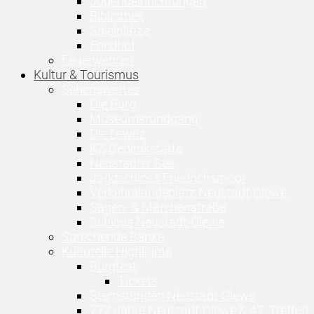
Jugendeinrichtungen
Bibliothek
Spielplätze
Friedhof
Feuerwehren
Kultur & Tourismus
Sehenswertes
Die Burg
Museumsrundgang
Die Lewitz
KZ-Gedenkstätte
Neustädter See
Jagdschloss Friedrichsmoor
Verkehrslandeplatz Neustadt-Glewe
Sagen- & Märchenstraße
Schloss Neustadt-Glewe
Sprechende Bänke
Kulturelle Highlights
Burgfest
Tickets
Sternstunden Neustadt-Glewe
777 Jahre Neustadt-Glewe & 47. Treffen