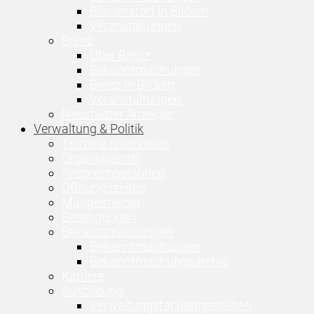
Blievenstorf in Bildern
Veranstaltungen
Brenz
Über Brenz
Bekanntmachungen
Brenz in Bildern
Veranstaltungen
Neustädter Anzeiger
Verwaltung & Politik
Termine reservieren
Organigramm
Ansprechpersonen
Öffnungszeiten
Mängelmelder
Beteiligungen
Bekanntmachungen
Bekanntmachungen
Bekanntmachungsarchiv
Karriere
Ausbildung
Verwaltungsfachangestellte/r