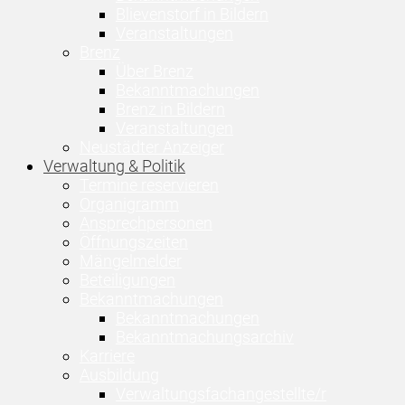
Blievenstorf in Bildern
Veranstaltungen
Brenz
Über Brenz
Bekanntmachungen
Brenz in Bildern
Veranstaltungen
Neustädter Anzeiger
Verwaltung & Politik
Termine reservieren
Organigramm
Ansprechpersonen
Öffnungszeiten
Mängelmelder
Beteiligungen
Bekanntmachungen
Bekanntmachungen
Bekanntmachungsarchiv
Karriere
Ausbildung
Verwaltungsfachangestellte/r