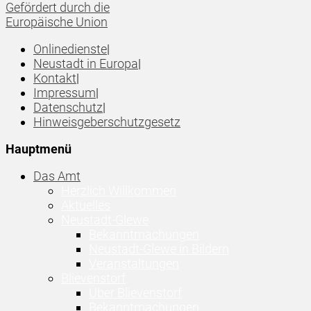
Gefördert durch die
Europäische Union
Onlinedienste
|
Neustadt in Europa
|
Kontakt
|
Impressum
|
Datenschutz
|
Hinweisgeberschutzgesetz
Hauptmenü
Das Amt
Herzlich Willkommen
Aktuelles
Neustadt-Glewe
Bekanntmachungen
Neustadt-Glewe in Bildern
Veranstaltungen
Blievenstorf
Über Blievenstorf
Bekanntmachungen