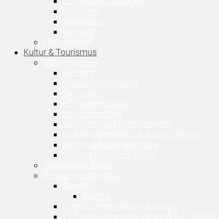
Jugendeinrichtungen
Bibliothek
Spielplätze
Friedhof
Feuerwehren
Kultur & Tourismus
Sehenswertes
Die Burg
Museumsrundgang
Die Lewitz
KZ-Gedenkstätte
Neustädter See
Jagdschloss Friedrichsmoor
Verkehrslandeplatz Neustadt-Glewe
Sagen- & Märchenstraße
Schloss Neustadt-Glewe
Sprechende Bänke
Kulturelle Highlights
Burgfest
Tickets
Sternstunden Neustadt-Glewe
777 Jahre Neustadt-Glewe & 47. Treffen