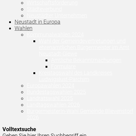
Wirtschaftsförderung
Städteverbund
Neustädter Unternehmen
Neustadt in Europa
Wahlen
Kommunalwahlen 2024
Wahl der Gemeindevertretungen und
ehrenamtlichen Bürgermeister im Amt
Neustadt-Glewe
Amtliche Bekanntmachungen
Formulare
Kreistagswahl des Landkreises
Ludwigslust-Parchim
Europawahlen 2024
Bundestagswahlen 2025
Landratswahl 2025
Landtagswahlen 2026
BürgermeisterIn-Wahl Gemeinde Blievenstorf
2026
Volltextsuche
Geben Sie hier Ihren Suchbegriff ein ...