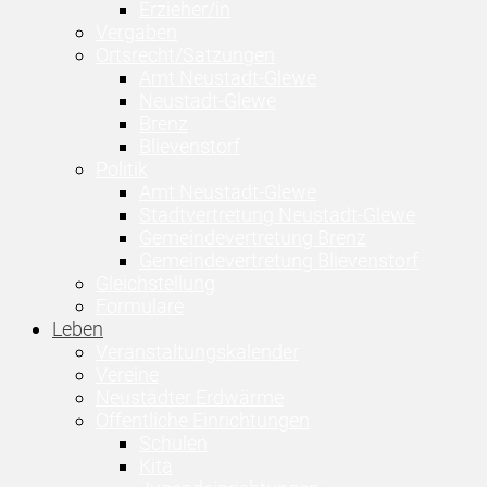
Erzieher/in
Vergaben
Ortsrecht/Satzungen
Amt Neustadt-Glewe
Neustadt-Glewe
Brenz
Blievenstorf
Politik
Amt Neustadt-Glewe
Stadtvertretung Neustadt-Glewe
Gemeindevertretung Brenz
Gemeindevertretung Blievenstorf
Gleichstellung
Formulare
Leben
Veranstaltungskalender
Vereine
Neustädter Erdwärme
Öffentliche Einrichtungen
Schulen
Kita