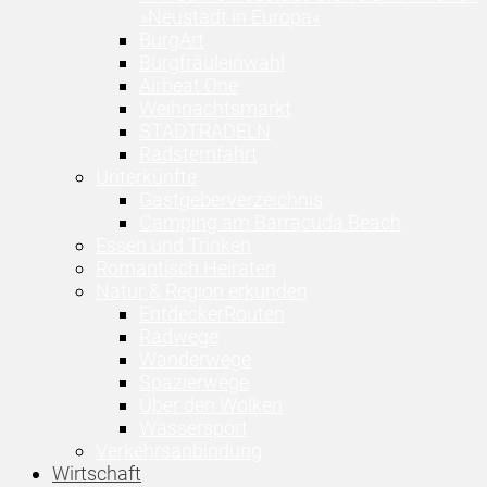
»Neustadt in Europa«
BurgArt
Burgfräuleinwahl
Airbeat One
Weihnachtsmarkt
STADTRADELN
Radsternfahrt
Unterkünfte
Gastgeberverzeichnis
Camping am Barracuda Beach
Essen und Trinken
Romantisch Heiraten
Natur & Region erkunden
EntdeckerRouten
Radwege
Wanderwege
Spazierwege
Über den Wolken
Wassersport
Verkehrsanbindung
Wirtschaft