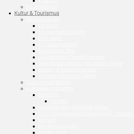
Friedhof
Feuerwehren
Kultur & Tourismus
Sehenswertes
Die Burg
Museumsrundgang
Die Lewitz
KZ-Gedenkstätte
Neustädter See
Jagdschloss Friedrichsmoor
Verkehrslandeplatz Neustadt-Glewe
Sagen- & Märchenstraße
Schloss Neustadt-Glewe
Sprechende Bänke
Kulturelle Highlights
Burgfest
Tickets
Sternstunden Neustadt-Glewe
777 Jahre Neustadt-Glewe & 47. Treffen 
BurgArt
Burgfräuleinwahl
Airbeat One