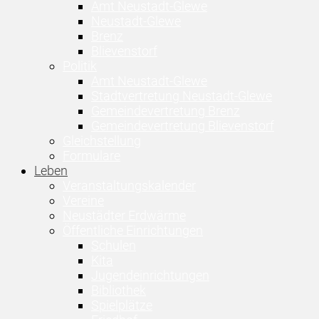
Amt Neustadt-Glewe
Neustadt-Glewe
Brenz
Blievenstorf
Politik
Amt Neustadt-Glewe
Stadtvertretung Neustadt-Glewe
Gemeindevertretung Brenz
Gemeindevertretung Blievenstorf
Gleichstellung
Formulare
Leben
Veranstaltungskalender
Vereine
Neustädter Erdwärme
Öffentliche Einrichtungen
Schulen
Kita
Jugendeinrichtungen
Bibliothek
Spielplätze