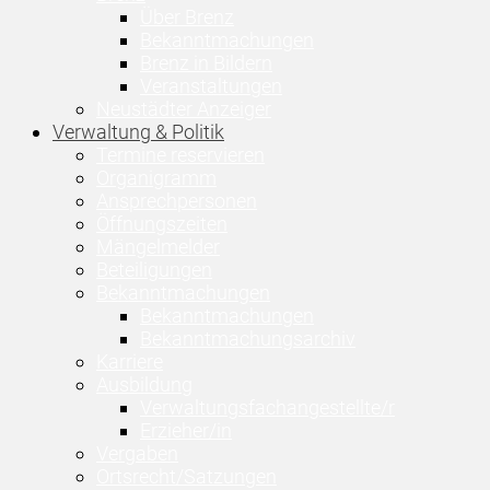
Über Brenz
Bekanntmachungen
Brenz in Bildern
Veranstaltungen
Neustädter Anzeiger
Verwaltung & Politik
Termine reservieren
Organigramm
Ansprechpersonen
Öffnungszeiten
Mängelmelder
Beteiligungen
Bekanntmachungen
Bekanntmachungen
Bekanntmachungsarchiv
Karriere
Ausbildung
Verwaltungsfachangestellte/r
Erzieher/in
Vergaben
Ortsrecht/Satzungen