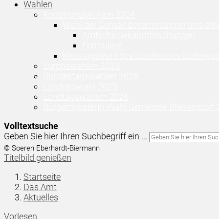
Wahlen
Kommunalwahlen 2024
Wahl der Gemeindevertretungen und ehr
Amtliche Bekanntmachungen
Formulare
Kreistagswahl des Landkreises Ludwigsl
Europawahlen 2024
Bundestagswahlen 2025
Landratswahl 2025
Landtagswahlen 2026
BürgermeisterIn-Wahl Gemeinde Blievenstorf
Volltextsuche
Geben Sie hier Ihren Suchbegriff ein ...
© Soeren Eberhardt-Biermann
Titelbild genießen
Startseite
Das Amt
Aktuelles
Vorlesen