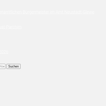
enamtlichen Bürgermeister im Amt Neustadt-Glewe
ust-Parchim
 2026
Suchen