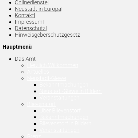
Onlinedienste
|
Neustadt in Europa
|
Kontakt
|
Impressum
|
Datenschutz
|
Hinweisgeberschutzgesetz
Hauptmenü
Das Amt
Herzlich Willkommen
Aktuelles
Neustadt-Glewe
Bekanntmachungen
Neustadt-Glewe in Bildern
Veranstaltungen
Blievenstorf
Über Blievenstorf
Bekanntmachungen
Blievenstorf in Bildern
Veranstaltungen
Brenz