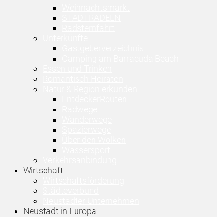
Weihnachtsmarkt
STADTRADELN
Radsternfahrt
Unterkünfte
Gastgeberverzeichnis
Camping am Barracuda Beach
Essen und Trinken
Romantisch Heiraten
Natur & Region erkunden
EntdeckerRouten
Radwege
Wanderwege
Spazierwege
Über den Wolken
Wassersport
Verkehrsanbindung
Wirtschaft
Wirtschaftsförderung
Städteverbund
Neustädter Unternehmen
Neustadt in Europa