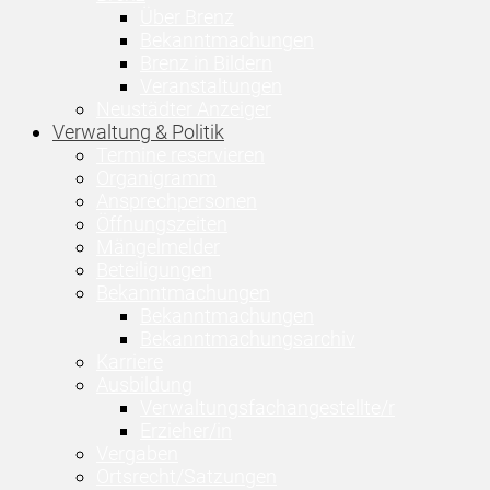
Über Brenz
Bekanntmachungen
Brenz in Bildern
Veranstaltungen
Neustädter Anzeiger
Verwaltung & Politik
Termine reservieren
Organigramm
Ansprechpersonen
Öffnungszeiten
Mängelmelder
Beteiligungen
Bekanntmachungen
Bekanntmachungen
Bekanntmachungsarchiv
Karriere
Ausbildung
Verwaltungsfachangestellte/r
Erzieher/in
Vergaben
Ortsrecht/Satzungen