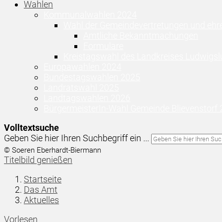
Wahlen
Kommunalwahlen 2024
Wahl der Gemeindevertretungen und ehr
Amtliche Bekanntmachungen
Formulare
Kreistagswahl des Landkreises Ludwigsl
Europawahlen 2024
Bundestagswahlen 2025
Landratswahl 2025
Landtagswahlen 2026
BürgermeisterIn-Wahl Gemeinde Blievenstorf
Volltextsuche
Geben Sie hier Ihren Suchbegriff ein ...
© Soeren Eberhardt-Biermann
Titelbild genießen
Startseite
Das Amt
Aktuelles
Vorlesen