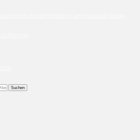
enamtlichen Bürgermeister im Amt Neustadt-Glewe
ust-Parchim
 2026
Suchen