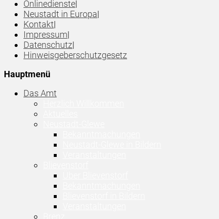
Onlinedienste
|
Neustadt in Europa
|
Kontakt
|
Impressum
|
Datenschutz
|
Hinweisgeberschutzgesetz
Hauptmenü
Das Amt
Herzlich Willkommen
Aktuelles
Neustadt-Glewe
Bekanntmachungen
Neustadt-Glewe in Bildern
Veranstaltungen
Blievenstorf
Über Blievenstorf
Bekanntmachungen
Blievenstorf in Bildern
Veranstaltungen
Brenz