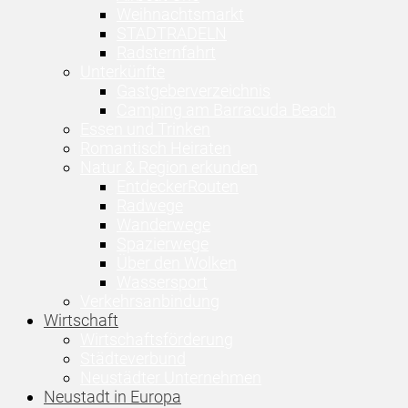
Weihnachtsmarkt
STADTRADELN
Radsternfahrt
Unterkünfte
Gastgeberverzeichnis
Camping am Barracuda Beach
Essen und Trinken
Romantisch Heiraten
Natur & Region erkunden
EntdeckerRouten
Radwege
Wanderwege
Spazierwege
Über den Wolken
Wassersport
Verkehrsanbindung
Wirtschaft
Wirtschaftsförderung
Städteverbund
Neustädter Unternehmen
Neustadt in Europa