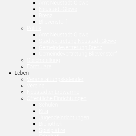
Amt Neustadt-Glewe
Neustadt-Glewe
Brenz
Blievenstorf
Politik
Amt Neustadt-Glewe
Stadtvertretung Neustadt-Glewe
Gemeindevertretung Brenz
Gemeindevertretung Blievenstorf
Gleichstellung
Formulare
Leben
Veranstaltungskalender
Vereine
Neustädter Erdwärme
Öffentliche Einrichtungen
Schulen
Kita
Jugendeinrichtungen
Bibliothek
Spielplätze