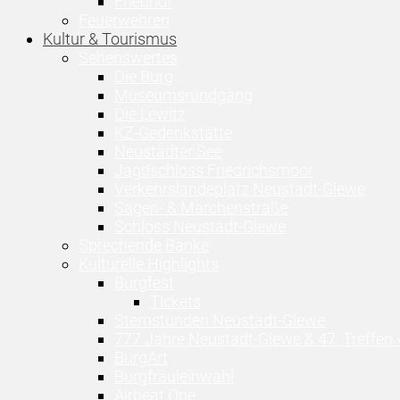
Friedhof
Feuerwehren
Kultur & Tourismus
Sehenswertes
Die Burg
Museumsrundgang
Die Lewitz
KZ-Gedenkstätte
Neustädter See
Jagdschloss Friedrichsmoor
Verkehrslandeplatz Neustadt-Glewe
Sagen- & Märchenstraße
Schloss Neustadt-Glewe
Sprechende Bänke
Kulturelle Highlights
Burgfest
Tickets
Sternstunden Neustadt-Glewe
777 Jahre Neustadt-Glewe & 47. Treffen 
BurgArt
Burgfräuleinwahl
Airbeat One