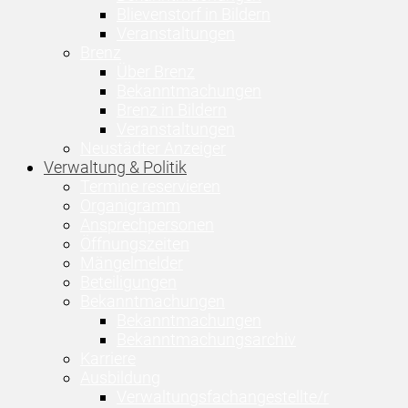
Blievenstorf in Bildern
Veranstaltungen
Brenz
Über Brenz
Bekanntmachungen
Brenz in Bildern
Veranstaltungen
Neustädter Anzeiger
Verwaltung & Politik
Termine reservieren
Organigramm
Ansprechpersonen
Öffnungszeiten
Mängelmelder
Beteiligungen
Bekanntmachungen
Bekanntmachungen
Bekanntmachungsarchiv
Karriere
Ausbildung
Verwaltungsfachangestellte/r