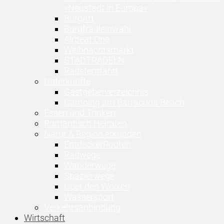
»Neustadt in Europa«
BurgArt
Burgfräuleinwahl
Airbeat One
Weihnachtsmarkt
STADTRADELN
Radsternfahrt
Unterkünfte
Gastgeberverzeichnis
Camping am Barracuda Beach
Essen und Trinken
Romantisch Heiraten
Natur & Region erkunden
EntdeckerRouten
Radwege
Wanderwege
Spazierwege
Über den Wolken
Wassersport
Verkehrsanbindung
Wirtschaft