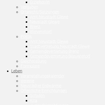
Erzieher/in
Vergaben
Ortsrecht/Satzungen
Amt Neustadt-Glewe
Neustadt-Glewe
Brenz
Blievenstorf
Politik
Amt Neustadt-Glewe
Stadtvertretung Neustadt-Glewe
Gemeindevertretung Brenz
Gemeindevertretung Blievenstorf
Gleichstellung
Formulare
Leben
Veranstaltungskalender
Vereine
Neustädter Erdwärme
Öffentliche Einrichtungen
Schulen
Kita