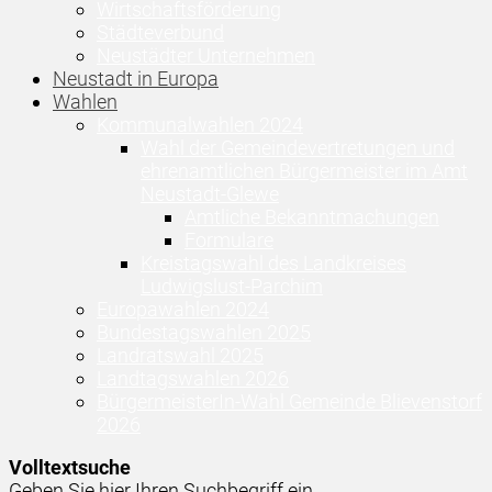
Wirtschaftsförderung
Städteverbund
Neustädter Unternehmen
Neustadt in Europa
Wahlen
Kommunalwahlen 2024
Wahl der Gemeindevertretungen und
ehrenamtlichen Bürgermeister im Amt
Neustadt-Glewe
Amtliche Bekanntmachungen
Formulare
Kreistagswahl des Landkreises
Ludwigslust-Parchim
Europawahlen 2024
Bundestagswahlen 2025
Landratswahl 2025
Landtagswahlen 2026
BürgermeisterIn-Wahl Gemeinde Blievenstorf
2026
Volltextsuche
Geben Sie hier Ihren Suchbegriff ein ...