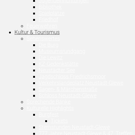
Jugendeinrichtungen
Bibliothek
Spielplätze
Friedhof
Feuerwehren
Kultur & Tourismus
Sehenswertes
Die Burg
Museumsrundgang
Die Lewitz
KZ-Gedenkstätte
Neustädter See
Jagdschloss Friedrichsmoor
Verkehrslandeplatz Neustadt-Glewe
Sagen- & Märchenstraße
Schloss Neustadt-Glewe
Sprechende Bänke
Kulturelle Highlights
Burgfest
Tickets
Sternstunden Neustadt-Glewe
777 Jahre Neustadt-Glewe & 47. Treffen