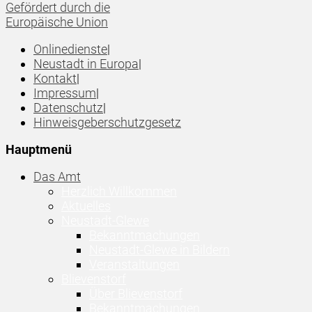
Gefördert durch die
Europäische Union
Onlinedienste
|
Neustadt in Europa
|
Kontakt
|
Impressum
|
Datenschutz
|
Hinweisgeberschutzgesetz
Hauptmenü
Das Amt
Herzlich Willkommen
Aktuelles
Neustadt-Glewe
Bekanntmachungen
Neustadt-Glewe in Bildern
Veranstaltungen
Blievenstorf
Über Blievenstorf
Bekanntmachungen