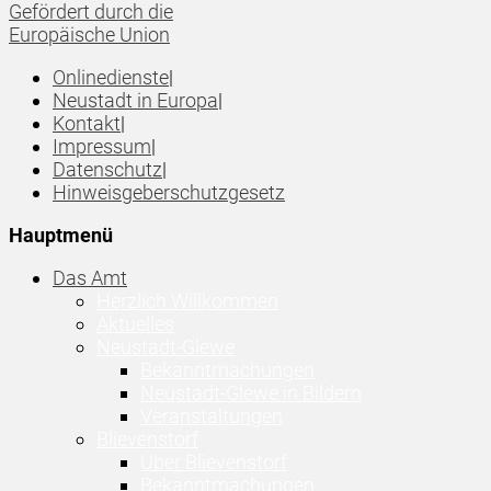
Gefördert durch die
Europäische Union
Onlinedienste
|
Neustadt in Europa
|
Kontakt
|
Impressum
|
Datenschutz
|
Hinweisgeberschutzgesetz
Hauptmenü
Das Amt
Herzlich Willkommen
Aktuelles
Neustadt-Glewe
Bekanntmachungen
Neustadt-Glewe in Bildern
Veranstaltungen
Blievenstorf
Über Blievenstorf
Bekanntmachungen