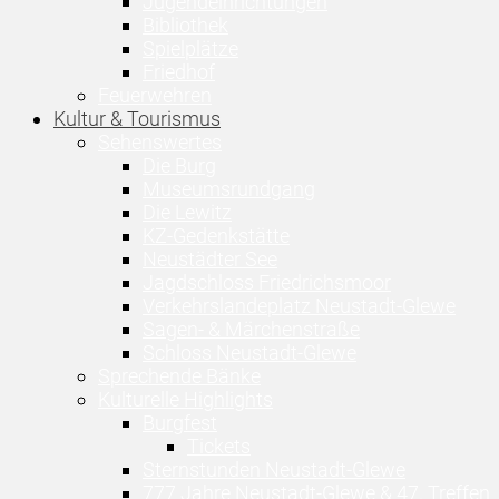
Jugendeinrichtungen
Bibliothek
Spielplätze
Friedhof
Feuerwehren
Kultur & Tourismus
Sehenswertes
Die Burg
Museumsrundgang
Die Lewitz
KZ-Gedenkstätte
Neustädter See
Jagdschloss Friedrichsmoor
Verkehrslandeplatz Neustadt-Glewe
Sagen- & Märchenstraße
Schloss Neustadt-Glewe
Sprechende Bänke
Kulturelle Highlights
Burgfest
Tickets
Sternstunden Neustadt-Glewe
777 Jahre Neustadt-Glewe & 47. Treffen