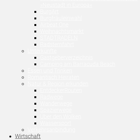
»Neustadt in Europa«
BurgArt
Burgfräuleinwahl
Airbeat One
Weihnachtsmarkt
STADTRADELN
Radsternfahrt
Unterkünfte
Gastgeberverzeichnis
Camping am Barracuda Beach
Essen und Trinken
Romantisch Heiraten
Natur & Region erkunden
EntdeckerRouten
Radwege
Wanderwege
Spazierwege
Über den Wolken
Wassersport
Verkehrsanbindung
Wirtschaft