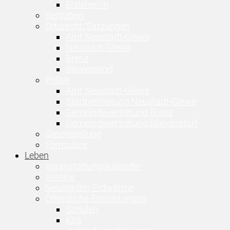
Erzieher/in
Vergaben
Ortsrecht/Satzungen
Amt Neustadt-Glewe
Neustadt-Glewe
Brenz
Blievenstorf
Politik
Amt Neustadt-Glewe
Stadtvertretung Neustadt-Glewe
Gemeindevertretung Brenz
Gemeindevertretung Blievenstorf
Gleichstellung
Formulare
Leben
Veranstaltungskalender
Vereine
Neustädter Erdwärme
Öffentliche Einrichtungen
Schulen
Kita