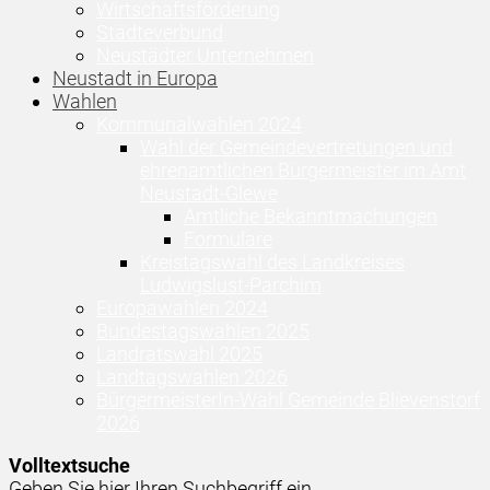
Wirtschaftsförderung
Städteverbund
Neustädter Unternehmen
Neustadt in Europa
Wahlen
Kommunalwahlen 2024
Wahl der Gemeindevertretungen und
ehrenamtlichen Bürgermeister im Amt
Neustadt-Glewe
Amtliche Bekanntmachungen
Formulare
Kreistagswahl des Landkreises
Ludwigslust-Parchim
Europawahlen 2024
Bundestagswahlen 2025
Landratswahl 2025
Landtagswahlen 2026
BürgermeisterIn-Wahl Gemeinde Blievenstorf
2026
Volltextsuche
Geben Sie hier Ihren Suchbegriff ein ...