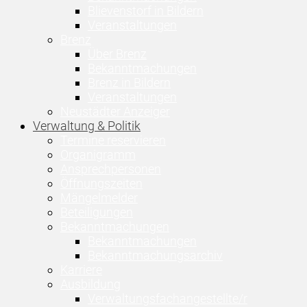
Blievenstorf in Bildern
Veranstaltungen
Brenz
Über Brenz
Bekanntmachungen
Brenz in Bildern
Veranstaltungen
Neustädter Anzeiger
Verwaltung & Politik
Termine reservieren
Organigramm
Ansprechpersonen
Öffnungszeiten
Mängelmelder
Beteiligungen
Bekanntmachungen
Bekanntmachungen
Bekanntmachungsarchiv
Karriere
Ausbildung
Verwaltungsfachangestellte/r