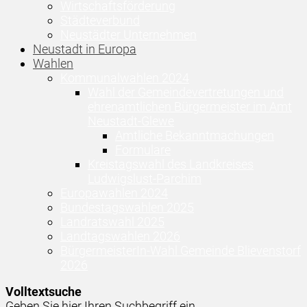
Wirtschaftsförderung
Städteverbund
Neustädter Unternehmen
Neustadt in Europa
Wahlen
Kommunalwahlen 2024
Wahl der Gemeindevertretungen und
ehrenamtlichen Bürgermeister im Amt
Neustadt-Glewe
Amtliche Bekanntmachungen
Formulare
Kreistagswahl des Landkreises
Ludwigslust-Parchim
Europawahlen 2024
Bundestagswahlen 2025
Landratswahl 2025
Landtagswahlen 2026
BürgermeisterIn-Wahl Gemeinde Blievenstorf
2026
Volltextsuche
Geben Sie hier Ihren Suchbegriff ein ...