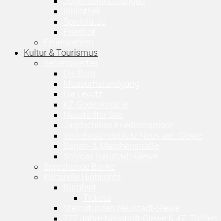
Jugendeinrichtungen
Bibliothek
Spielplätze
Friedhof
Feuerwehren
Kultur & Tourismus
Sehenswertes
Die Burg
Museumsrundgang
Die Lewitz
KZ-Gedenkstätte
Neustädter See
Jagdschloss Friedrichsmoor
Verkehrslandeplatz Neustadt-Glewe
Sagen- & Märchenstraße
Schloss Neustadt-Glewe
Sprechende Bänke
Kulturelle Highlights
Burgfest
Tickets
Sternstunden Neustadt-Glewe
777 Jahre Neustadt-Glewe & 47. Treffen