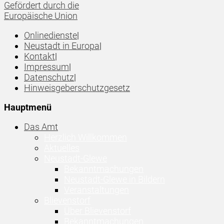
Gefördert durch die
Europäische Union
Onlinedienste
|
Neustadt in Europa
|
Kontakt
|
Impressum
|
Datenschutz
|
Hinweisgeberschutzgesetz
Hauptmenü
Das Amt
Herzlich Willkommen
Aktuelles
Neustadt-Glewe
Bekanntmachungen
Neustadt-Glewe in Bildern
Veranstaltungen
Blievenstorf
Über Blievenstorf
Bekanntmachungen