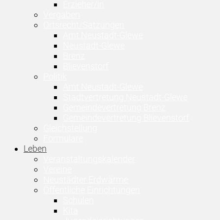
Erzieher/in
Vergaben
Ortsrecht/Satzungen
Amt Neustadt-Glewe
Neustadt-Glewe
Brenz
Blievenstorf
Politik
Amt Neustadt-Glewe
Stadtvertretung Neustadt-Glewe
Gemeindevertretung Brenz
Gemeindevertretung Blievenstorf
Gleichstellung
Formulare
Leben
Veranstaltungskalender
Vereine
Neustädter Erdwärme
Öffentliche Einrichtungen
Schulen
Kita