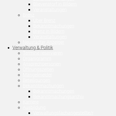
Blievenstorf in Bildern
Veranstaltungen
Brenz
Über Brenz
Bekanntmachungen
Brenz in Bildern
Veranstaltungen
Neustädter Anzeiger
Verwaltung & Politik
Termine reservieren
Organigramm
Ansprechpersonen
Öffnungszeiten
Mängelmelder
Beteiligungen
Bekanntmachungen
Bekanntmachungen
Bekanntmachungsarchiv
Karriere
Ausbildung
Verwaltungsfachangestellte/r