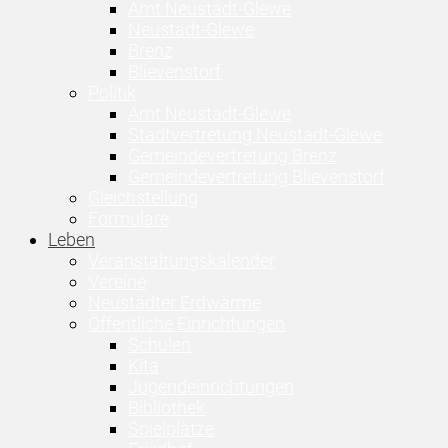
Amt Neustadt-Glewe
Neustadt-Glewe
Brenz
Blievenstorf
Politik
Amt Neustadt-Glewe
Stadtvertretung Neustadt-Glewe
Gemeindevertretung Brenz
Gemeindevertretung Blievenstorf
Gleichstellung
Formulare
Leben
Veranstaltungskalender
Vereine
Neustädter Erdwärme
Öffentliche Einrichtungen
Schulen
Kita
Jugendeinrichtungen
Bibliothek
Spielplätze