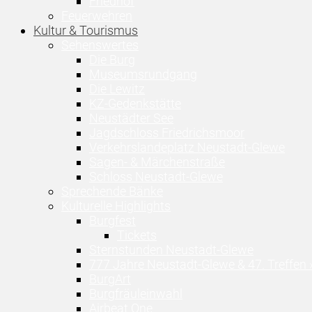
Friedhof
Feuerwehren
Kultur & Tourismus
Sehenswertes
Die Burg
Museumsrundgang
Die Lewitz
KZ-Gedenkstätte
Neustädter See
Jagdschloss Friedrichsmoor
Verkehrslandeplatz Neustadt-Glewe
Sagen- & Märchenstraße
Schloss Neustadt-Glewe
Sprechende Bänke
Kulturelle Highlights
Burgfest
Tickets
Sternstunden Neustadt-Glewe
777 Jahre Neustadt-Glewe & 47. Treffen 
BurgArt
Burgfräuleinwahl
Airbeat One