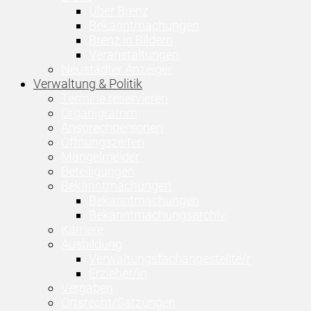
Über Brenz
Bekanntmachungen
Brenz in Bildern
Veranstaltungen
Neustädter Anzeiger
Verwaltung & Politik
Termine reservieren
Organigramm
Ansprechpersonen
Öffnungszeiten
Mängelmelder
Beteiligungen
Bekanntmachungen
Bekanntmachungen
Bekanntmachungsarchiv
Karriere
Ausbildung
Verwaltungsfachangestellte/r
Erzieher/in
Vergaben
Ortsrecht/Satzungen