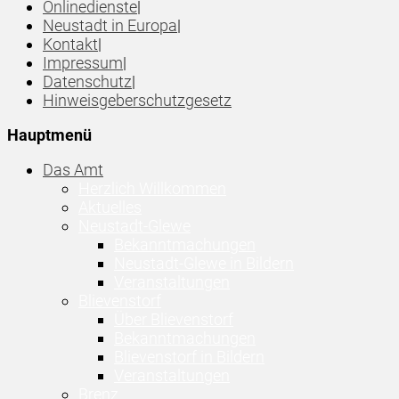
Onlinedienste
|
Neustadt in Europa
|
Kontakt
|
Impressum
|
Datenschutz
|
Hinweisgeberschutzgesetz
Hauptmenü
Das Amt
Herzlich Willkommen
Aktuelles
Neustadt-Glewe
Bekanntmachungen
Neustadt-Glewe in Bildern
Veranstaltungen
Blievenstorf
Über Blievenstorf
Bekanntmachungen
Blievenstorf in Bildern
Veranstaltungen
Brenz