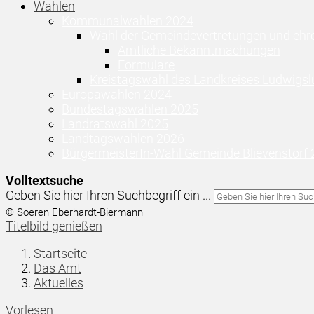
Wahlen
Kommunalwahlen 2024
Wahl der Gemeindevertretungen und ehr
Amtliche Bekanntmachungen
Formulare
Kreistagswahl des Landkreises Ludwigsl
Europawahlen 2024
Bundestagswahlen 2025
Landratswahl 2025
Landtagswahlen 2026
BürgermeisterIn-Wahl Gemeinde Blievenstorf
Volltextsuche
Geben Sie hier Ihren Suchbegriff ein ...
© Soeren Eberhardt-Biermann
Titelbild genießen
Startseite
Das Amt
Aktuelles
Vorlesen