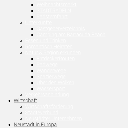
Weihnachtsmarkt
STADTRADELN
Radsternfahrt
Unterkünfte
Gastgeberverzeichnis
Camping am Barracuda Beach
Essen und Trinken
Romantisch Heiraten
Natur & Region erkunden
EntdeckerRouten
Radwege
Wanderwege
Spazierwege
Über den Wolken
Wassersport
Verkehrsanbindung
Wirtschaft
Wirtschaftsförderung
Städteverbund
Neustädter Unternehmen
Neustadt in Europa