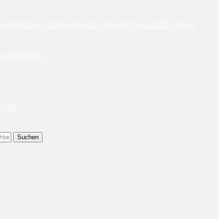
enamtlichen Bürgermeister im Amt Neustadt-Glewe
ust-Parchim
 2026
Suchen