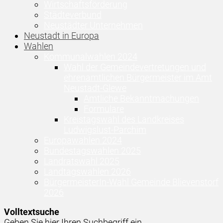
Wirtschaftsförderung
Städteverbund
Neustädter Unternehmen
Neustadt in Europa
Wahlen
Kommunalwahlen 2024
Wahl der Gemeindevertretungen und
ehrenamtlichen Bürgermeister im Amt
Neustadt-Glewe
Amtliche Bekanntmachungen
Formulare
Kreistagswahl des Landkreises
Ludwigslust-Parchim
Europawahlen 2024
Bundestagswahlen 2025
Landratswahl 2025
Landtagswahlen 2026
BürgermeisterIn-Wahl Gemeinde Blievenstorf
2026
Volltextsuche
Geben Sie hier Ihren Suchbegriff ein ...