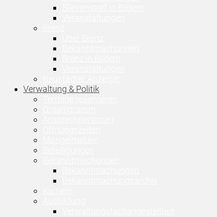
Blievenstorf in Bildern
Veranstaltungen
Brenz
Über Brenz
Bekanntmachungen
Brenz in Bildern
Veranstaltungen
Neustädter Anzeiger
Verwaltung & Politik
Termine reservieren
Organigramm
Ansprechpersonen
Öffnungszeiten
Mängelmelder
Beteiligungen
Bekanntmachungen
Bekanntmachungen
Bekanntmachungsarchiv
Karriere
Ausbildung
Verwaltungsfachangestellte/r