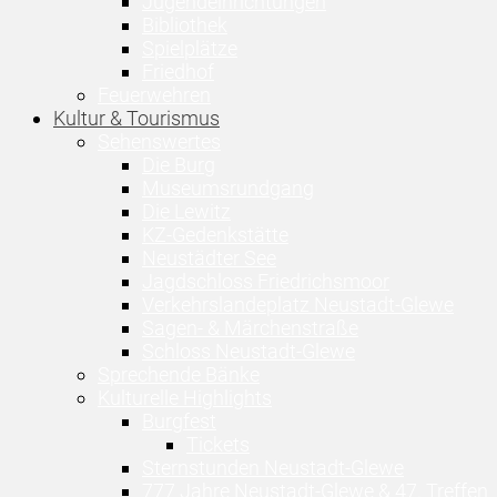
Jugendeinrichtungen
Bibliothek
Spielplätze
Friedhof
Feuerwehren
Kultur & Tourismus
Sehenswertes
Die Burg
Museumsrundgang
Die Lewitz
KZ-Gedenkstätte
Neustädter See
Jagdschloss Friedrichsmoor
Verkehrslandeplatz Neustadt-Glewe
Sagen- & Märchenstraße
Schloss Neustadt-Glewe
Sprechende Bänke
Kulturelle Highlights
Burgfest
Tickets
Sternstunden Neustadt-Glewe
777 Jahre Neustadt-Glewe & 47. Treffen