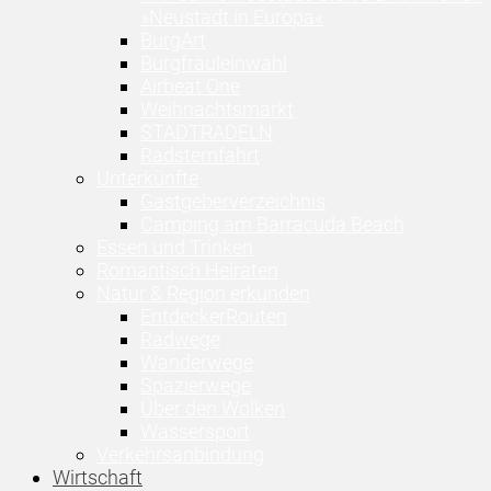
»Neustadt in Europa«
BurgArt
Burgfräuleinwahl
Airbeat One
Weihnachtsmarkt
STADTRADELN
Radsternfahrt
Unterkünfte
Gastgeberverzeichnis
Camping am Barracuda Beach
Essen und Trinken
Romantisch Heiraten
Natur & Region erkunden
EntdeckerRouten
Radwege
Wanderwege
Spazierwege
Über den Wolken
Wassersport
Verkehrsanbindung
Wirtschaft