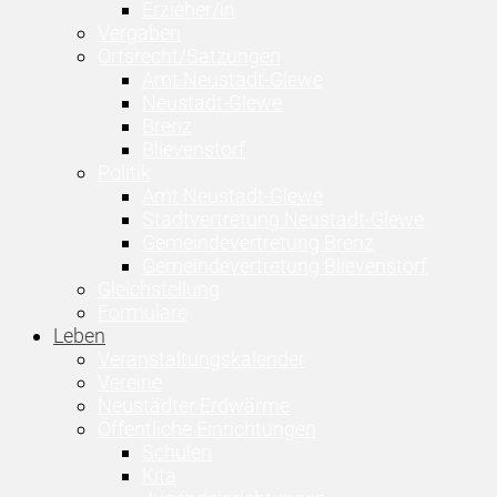
Erzieher/in
Vergaben
Ortsrecht/Satzungen
Amt Neustadt-Glewe
Neustadt-Glewe
Brenz
Blievenstorf
Politik
Amt Neustadt-Glewe
Stadtvertretung Neustadt-Glewe
Gemeindevertretung Brenz
Gemeindevertretung Blievenstorf
Gleichstellung
Formulare
Leben
Veranstaltungskalender
Vereine
Neustädter Erdwärme
Öffentliche Einrichtungen
Schulen
Kita