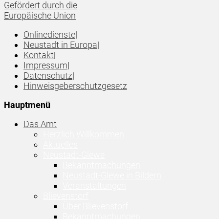
Gefördert durch die
Europäische Union
Onlinedienste
|
Neustadt in Europa
|
Kontakt
|
Impressum
|
Datenschutz
|
Hinweisgeberschutzgesetz
Hauptmenü
Das Amt
Herzlich Willkommen
Aktuelles
Neustadt-Glewe
Bekanntmachungen
Neustadt-Glewe in Bildern
Veranstaltungen
Blievenstorf
Über Blievenstorf
Bekanntmachungen