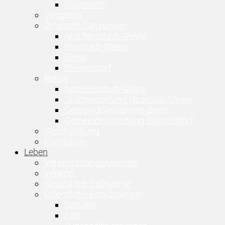
Erzieher/in
Vergaben
Ortsrecht/Satzungen
Amt Neustadt-Glewe
Neustadt-Glewe
Brenz
Blievenstorf
Politik
Amt Neustadt-Glewe
Stadtvertretung Neustadt-Glewe
Gemeindevertretung Brenz
Gemeindevertretung Blievenstorf
Gleichstellung
Formulare
Leben
Veranstaltungskalender
Vereine
Neustädter Erdwärme
Öffentliche Einrichtungen
Schulen
Kita