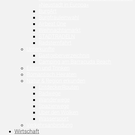
»Neustadt in Europa«
BurgArt
Burgfräuleinwahl
Airbeat One
Weihnachtsmarkt
STADTRADELN
Radsternfahrt
Unterkünfte
Gastgeberverzeichnis
Camping am Barracuda Beach
Essen und Trinken
Romantisch Heiraten
Natur & Region erkunden
EntdeckerRouten
Radwege
Wanderwege
Spazierwege
Über den Wolken
Wassersport
Verkehrsanbindung
Wirtschaft