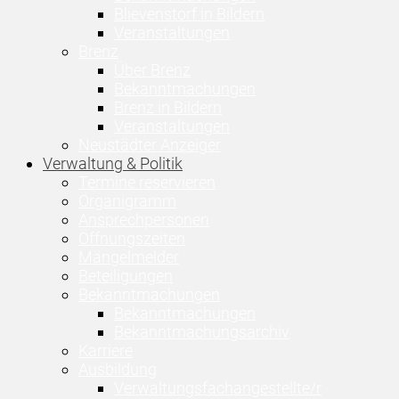
Blievenstorf in Bildern
Veranstaltungen
Brenz
Über Brenz
Bekanntmachungen
Brenz in Bildern
Veranstaltungen
Neustädter Anzeiger
Verwaltung & Politik
Termine reservieren
Organigramm
Ansprechpersonen
Öffnungszeiten
Mängelmelder
Beteiligungen
Bekanntmachungen
Bekanntmachungen
Bekanntmachungsarchiv
Karriere
Ausbildung
Verwaltungsfachangestellte/r