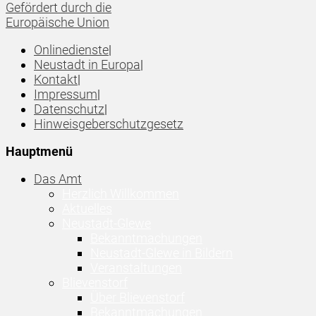
Gefördert durch die
Europäische Union
Onlinedienste
|
Neustadt in Europa
|
Kontakt
|
Impressum
|
Datenschutz
|
Hinweisgeberschutzgesetz
Hauptmenü
Das Amt
Herzlich Willkommen
Aktuelles
Neustadt-Glewe
Bekanntmachungen
Neustadt-Glewe in Bildern
Veranstaltungen
Blievenstorf
Über Blievenstorf
Bekanntmachungen