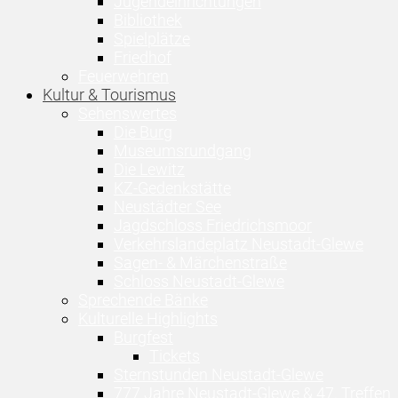
Jugendeinrichtungen
Bibliothek
Spielplätze
Friedhof
Feuerwehren
Kultur & Tourismus
Sehenswertes
Die Burg
Museumsrundgang
Die Lewitz
KZ-Gedenkstätte
Neustädter See
Jagdschloss Friedrichsmoor
Verkehrslandeplatz Neustadt-Glewe
Sagen- & Märchenstraße
Schloss Neustadt-Glewe
Sprechende Bänke
Kulturelle Highlights
Burgfest
Tickets
Sternstunden Neustadt-Glewe
777 Jahre Neustadt-Glewe & 47. Treffen