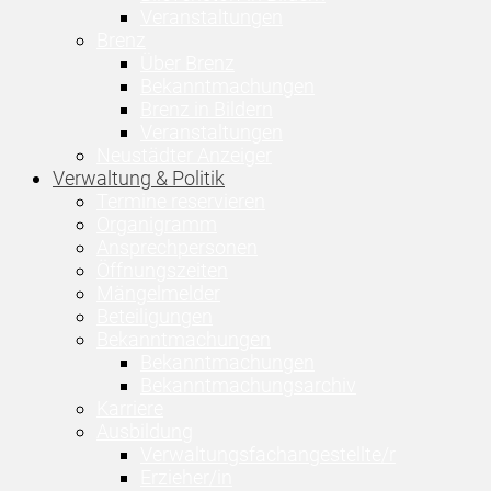
Veranstaltungen
Brenz
Über Brenz
Bekanntmachungen
Brenz in Bildern
Veranstaltungen
Neustädter Anzeiger
Verwaltung & Politik
Termine reservieren
Organigramm
Ansprechpersonen
Öffnungszeiten
Mängelmelder
Beteiligungen
Bekanntmachungen
Bekanntmachungen
Bekanntmachungsarchiv
Karriere
Ausbildung
Verwaltungsfachangestellte/r
Erzieher/in