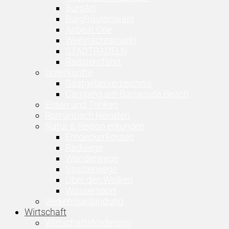
BurgArt
Burgfräuleinwahl
Airbeat One
Weihnachtsmarkt
STADTRADELN
Radsternfahrt
Unterkünfte
Gastgeberverzeichnis
Camping am Barracuda Beach
Essen und Trinken
Romantisch Heiraten
Natur & Region erkunden
EntdeckerRouten
Radwege
Wanderwege
Spazierwege
Über den Wolken
Wassersport
Verkehrsanbindung
Wirtschaft
Wirtschaftsförderung