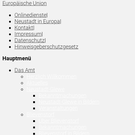
Europäische Union
Onlinedienste
|
Neustadt in Europa
|
Kontakt
|
Impressum
|
Datenschutz
|
Hinweisgeberschutzgesetz
Hauptmenü
Das Amt
Herzlich Willkommen
Aktuelles
Neustadt-Glewe
Bekanntmachungen
Neustadt-Glewe in Bildern
Veranstaltungen
Blievenstorf
Über Blievenstorf
Bekanntmachungen
Blievenstorf in Bildern