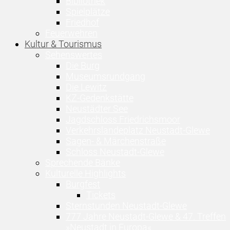
Bibliothek
Spielplätze
Friedhof
Feuerwehren
Kultur & Tourismus
Sehenswertes
Die Burg
Museumsrundgang
Die Lewitz
KZ-Gedenkstätte
Neustädter See
Jagdschloss Friedrichsmoor
Verkehrslandeplatz Neustadt-Glewe
Sagen- & Märchenstraße
Schloss Neustadt-Glewe
Sprechende Bänke
Kulturelle Highlights
Burgfest
Tickets
Sternstunden Neustadt-Glewe
777 Jahre Neustadt-Glewe & 47. Treffen
»Neustadt in Europa«