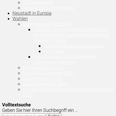
Städteverbund
Neustädter Unternehmen
Neustadt in Europa
Wahlen
Kommunalwahlen 2024
Wahl der Gemeindevertretungen und
ehrenamtlichen Bürgermeister im Amt
Neustadt-Glewe
Amtliche Bekanntmachungen
Formulare
Kreistagswahl des Landkreises
Ludwigslust-Parchim
Europawahlen 2024
Bundestagswahlen 2025
Landratswahl 2025
Landtagswahlen 2026
BürgermeisterIn-Wahl Gemeinde Blievenstorf
2026
Volltextsuche
Geben Sie hier Ihren Suchbegriff ein ...