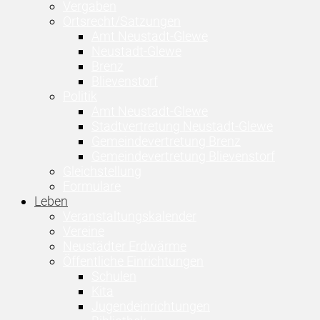
Vergaben
Ortsrecht/Satzungen
Amt Neustadt-Glewe
Neustadt-Glewe
Brenz
Blievenstorf
Politik
Amt Neustadt-Glewe
Stadtvertretung Neustadt-Glewe
Gemeindevertretung Brenz
Gemeindevertretung Blievenstorf
Gleichstellung
Formulare
Leben
Veranstaltungskalender
Vereine
Neustädter Erdwärme
Öffentliche Einrichtungen
Schulen
Kita
Jugendeinrichtungen